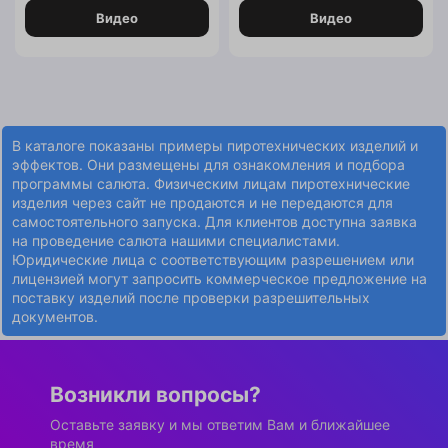
Видео
Видео
В каталоге показаны примеры пиротехнических изделий и
эффектов. Они размещены для ознакомления и подбора
программы салюта. Физическим лицам пиротехнические
изделия через сайт не продаются и не передаются для
самостоятельного запуска. Для клиентов доступна заявка
на проведение салюта нашими специалистами.
Юридические лица с соответствующим разрешением или
лицензией могут запросить коммерческое предложение на
поставку изделий после проверки разрешительных
документов.
Возникли вопросы?
Оставьте заявку и мы ответим Вам и ближайшее
время