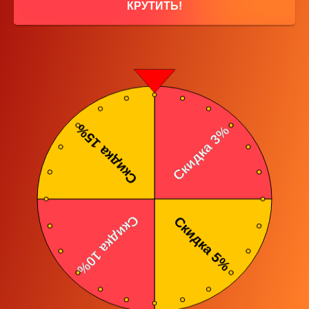
КРУТИТЬ!
продукции - Китай
Юридический адрес: Республика Беларусь, Минская область,
Минский район, Петришковский с/с, д. Кирши, ул. Центральная, 17Б/9
Свидетельство о государственной регистрации выдано 18.07.2024 г.
Минским райисполкомом за № 693334629
Дата включения интернет-магазина в Торговый реестр - 11.02.2026
номер 768603
Способы оплаты: наличный и безналичный расчет, карты рассрочки
Режим работы интернет-магазина (прием заявок менеджером): с
10:00 до 22:00 без выходных
Лицо, уполномоченное продавцом рассматривать обращения
покупателей о нарушении их прав, предусмотренных
законодательством о защите прав потребителей и контактный
телефон: Степашкин С.С. +375298709787
Номер контактного телефона работников местных исполнительных и
распорядительных органов по месту государственной регистрации
продавца, уполномоченных рассматривать обращения покупателей в
соответствии с законодательством об обращениях граждан и
юридических лиц: Минский районнный исполнительный комитет
8(017)270-50-24
Продвижение сайта
Карта сайта
Разработка сайта от Goweb
dashchinskiy.com