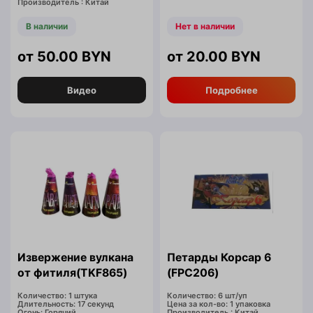
Производитель : Китай
В наличии
Нет в наличии
50.00
BYN
20.00
BYN
Видео
Подробнее
Извержение вулкана
Петарды Корсар 6
от фитиля(TKF865)
(FPC206)
Количество: 1 штука
Количество: 6 шт/уп
Длительность: 17 секунд
Цена за кол-во: 1 упаковка
Огонь: Горячий
Производитель : Китай