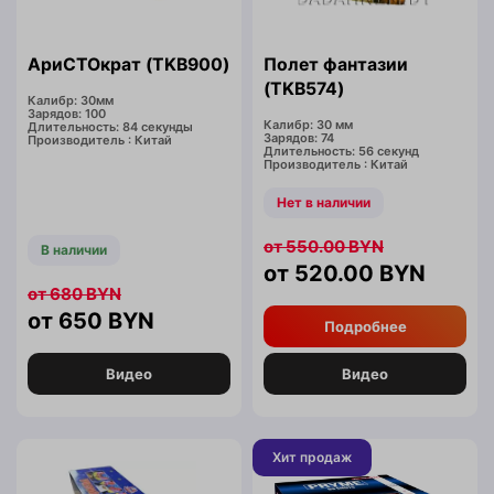
АриСТОкрат (TKB900)
Полет фантазии
(TKB574)
Калибр: 30мм
Зарядов: 100
Калибр: 30 мм
Длительность: 84 секунды
Зарядов: 74
Производитель : Китай
Длительность: 56 секунд
Производитель : Китай
Нет в наличии
550.00
BYN
В наличии
520.00
BYN
680
BYN
650
BYN
Подробнее
Видео
Видео
Хит продаж