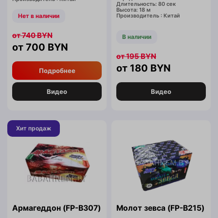
Длительность: 80 сек
Высота: 18 м
Нет в наличии
Производитель : Китай
740
BYN
В наличии
700
BYN
195
BYN
180
BYN
Подробнее
Видео
Видео
Хит продаж
Армагеддон (FP-B307)
Молот зевса (FP-B215)