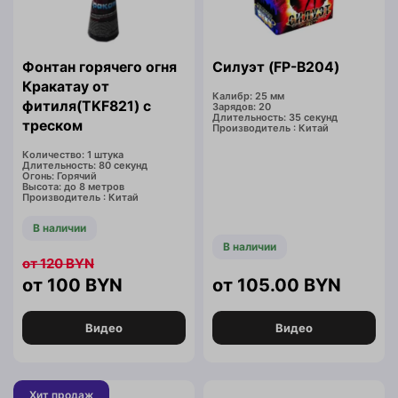
Фонтан горячего огня
Силуэт (FP-B204)
Кракатау от
Калибр: 25 мм
фитиля(TKF821) с
Зарядов: 20
Длительность: 35 секунд
треском
Производитель : Китай
Количество: 1 штука
Длительность: 80 секунд
Огонь: Горячий
Высота: до 8 метров
Производитель : Китай
В наличии
В наличии
120
BYN
100
BYN
105.00
BYN
Видео
Видео
Хит продаж