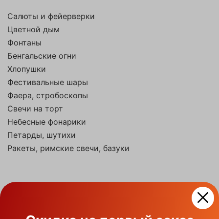
Салюты и фейерверки
Цветной дым
Фонтаны
Бенгальские огни
Хлопушки
Фестивальные шары
Фаера, стробоскопы
Свечи на торт
Небесные фонарики
Петарды, шутихи
Ракеты, римские свечи, базуки
На праздники
На день рождение