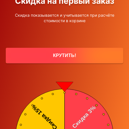
Скидка на первый заказ
На свадьбу
Гендер пати
Скидка показывается и учитывается при расчёте
стоимости в корзине
Оптом
© 2010-2026 УНП 693334629 Общество с ограниченной
ответственностью «Белсалют Групп» (ООО "Белсалют Групп")
Страна происхождения всей представленной на сайте piroassorti.by
КРУТИТЬ!
продукции - Китай
Юридический адрес: Республика Беларусь, Минская область,
Минский район, Петришковский с/с, д. Кирши, ул. Центральная, 17Б/9
Свидетельство о государственной регистрации выдано 18.07.2024 г.
Минским райисполкомом за № 693334629
Дата включения интернет-магазина в Торговый реестр - 11.02.2026
номер 768603
Способы оплаты: наличный и безналичный расчет, карты рассрочки
Режим работы интернет-магазина (прием заявок менеджером): с
10:00 до 22:00 без выходных
Лицо, уполномоченное продавцом рассматривать обращения
покупателей о нарушении их прав, предусмотренных
законодательством о защите прав потребителей и контактный
телефон: Степашкин С.С. +375298709787
Номер контактного телефона работников местных исполнительных и
распорядительных органов по месту государственной регистрации