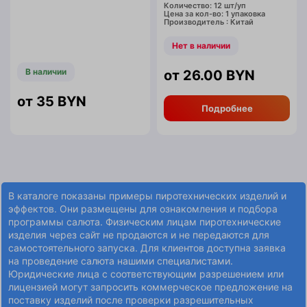
Количество: 12 шт/уп
Цена за кол-во: 1 упаковка
Производитель : Китай
Нет в наличии
В наличии
26.00
BYN
35
BYN
Подробнее
В каталоге показаны примеры пиротехнических изделий и
эффектов. Они размещены для ознакомления и подбора
программы салюта. Физическим лицам пиротехнические
изделия через сайт не продаются и не передаются для
самостоятельного запуска. Для клиентов доступна заявка
на проведение салюта нашими специалистами.
Юридические лица с соответствующим разрешением или
лицензией могут запросить коммерческое предложение на
поставку изделий после проверки разрешительных