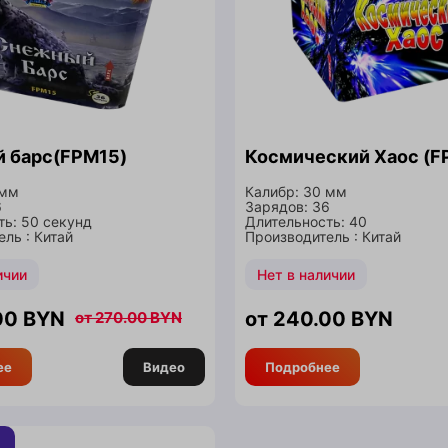
 барс(FPM15)
Космический Хаос (F
 мм
Калибр: 30 мм
6
Зарядов: 36
ть: 50 секунд
Длительность: 40
ль : Китай
Производитель : Китай
ичии
Нет в наличии
00
BYN
240.00
BYN
270.00
BYN
ее
Видео
Подробнее