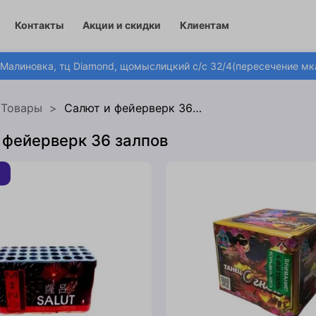
ования
Контакты
Акции и скидки
Клиентам
 Малиновка, тц Diamond, щомыслицкий с/с 32/4(пересечение мка
Товары
Салют и фейерверк 36 залпов
 фейерверк 36 залпов