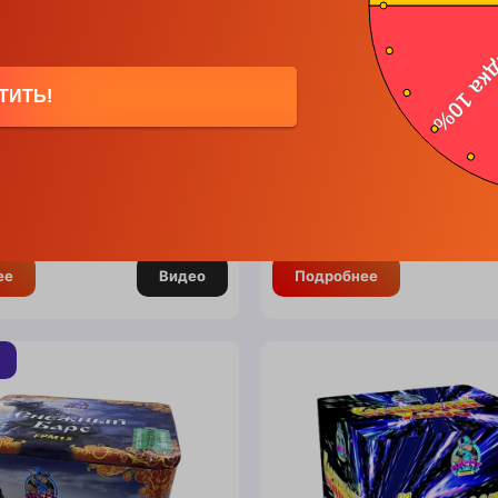
C107)
Салют Бубенцы (FPM
 мм
Калибр: 20 мм
ТИТЬ!
6
Зарядов: 36
ть: 42 секунды
Длительность: 45 секунд
ль : Китай
Производитель : Китай
ичии
Нет в наличии
00
BYN
120.00
BYN
ее
Видео
Подробнее