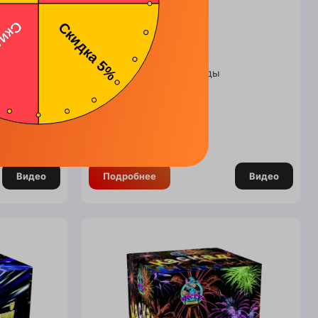
06)
Радуга (FPM08)
Калибр: 25 мм
Зарядов: 36
Длительность: 32 секунды
Производитель : Китай
Нет в наличии
170.00
BYN
Видео
Подробнее
Видео