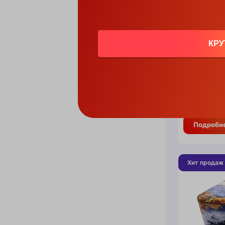
SHOW (M
Калибр: 20
КРУ
Зарядов: 3
Длительнос
Производите
Нет в нал
120.
Подробн
Хит продаж