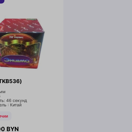
(TKB536)
 мм
6
ть: 46 секунд
ль : Китай
ичии
00
BYN