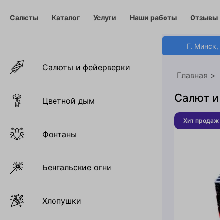
Корзина служит для предварительного бронир
Салюты
Каталог
Услуги
Наши работы
Отзывы
Г. Минск,
Салюты и фейерверки
Главная
Салют и
Цветной дым
Хит продаж
Фонтаны
Бенгальские огни
Хлопушки