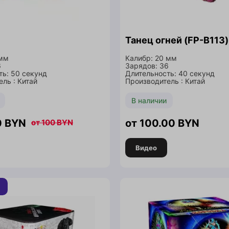
Танец огней (FP-B113)
 мм
Калибр: 20 мм
6
Зарядов: 36
ть: 50 секунд
Длительность: 40 секунд
ль : Китай
Производитель : Китай
В наличии
0
BYN
100.00
BYN
100
BYN
Видео