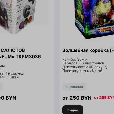
Я САЛЮТОВ
Волшебная коробка (
NEUM» TKPM3036
Калибр: 30мм
Зарядов: 36 выстрелов
 мм
Длительность: 60 секунд
6
Производитель : Китай
ть: 49 секунд
ль : Китай
В наличии
00
BYN
250
BYN
265
BY
Видео