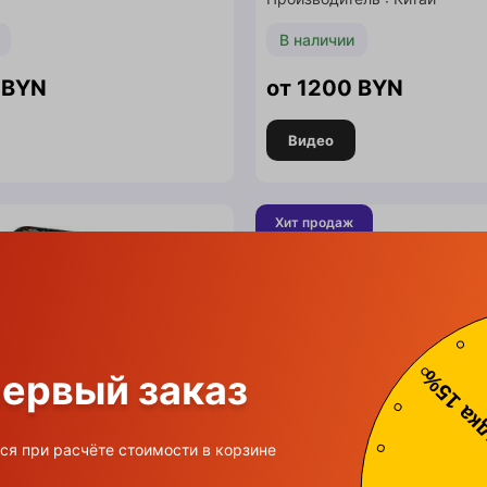
В наличии
BYN
1200
BYN
Видео
Хит продаж
первый заказ
ся при расчёте стоимости в корзине