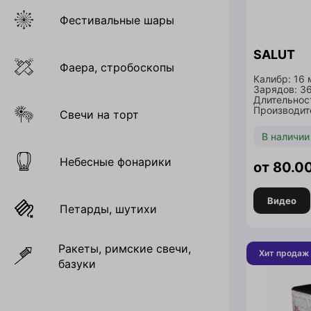
Фестивальные шары
SALUT
Фаера, стробоскопы
Калибр: 16
Зарядов: 3
Длительнос
Производите
Свечи на торт
В наличии
Небесные фонарики
80.0
Видео
Петарды, шутихи
Ракеты, римские свечи,
Хит продаж
базуки