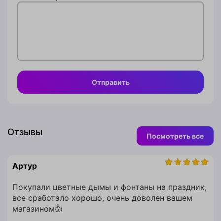
Заказать
Отправить
Телефон
Комментарий
Отзывы
Посмотреть все
к заказу
Артур
Покупали цветные дымы и фонтаны на праздник,
Заказать
все сработало хорошо, очень доволен вашем
магазином👍