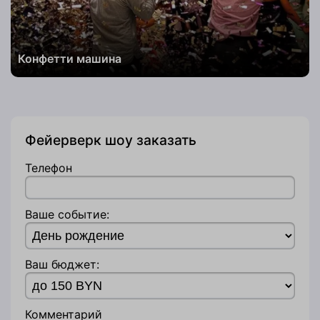
Заказать
Конфетти машина
Телефон
Фейерверк шоу заказать
Телефон
Комментарий
к заказу
Ваше событие:
Телефон
Ваш бюджет:
Заказать
Комментарий
к заказу
Комментарий