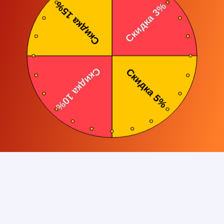
Клиентам
Статьи
Возрастные ограничения
Рассрочка
Контакты
Товары
Салюты и фейерверки
Цветной дым
Фонтаны
Бенгальские огни
Хлопушки
Фестивальные шары
Фаера, стробоскопы